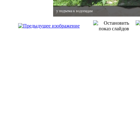
у подъема к водопадам