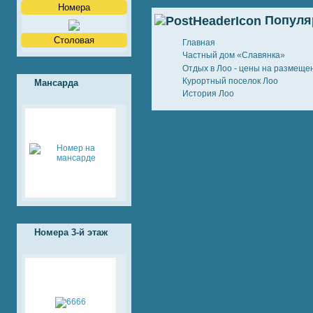
Номера
Популя
Столовая
Главная
Частный дом «Славянка»
Отдых в Лоо - цены на размещени
Курортный поселок Лоо
Мансарда
История Лоо
Номера 3-й этаж