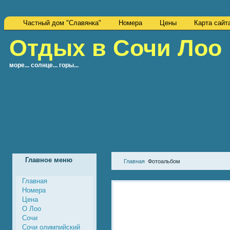
Частный дом "Славянка"
Номера
Цены
Карта сайт
Отдых в Сочи Лоо
море... солнце... горы...
Главное меню
Главная
Фотоальбом
Главная
Номера
Цена
О Лоо
Сочи
Сочи олимпийский