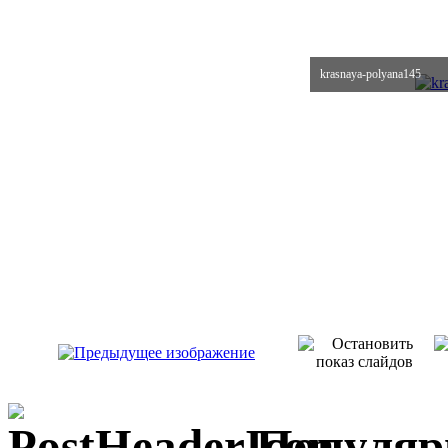
krasnaya-polyana145
Популяр