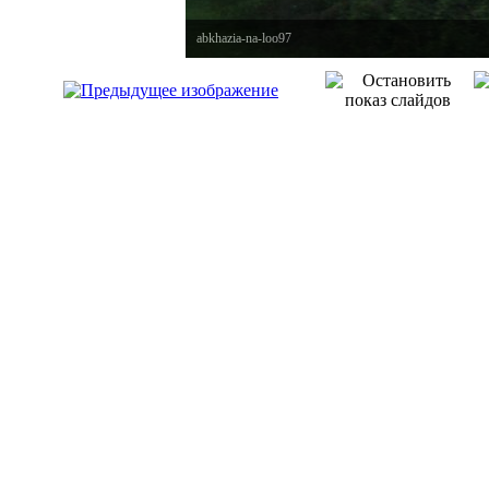
abkhazia-na-loo97