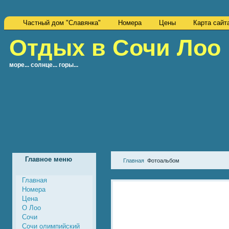
Частный дом "Славянка"
Номера
Цены
Карта сайт
Отдых в Сочи Лоо
море... солнце... горы...
Главное меню
Главная
Фотоальбом
Главная
Номера
Цена
О Лоо
Сочи
Сочи олимпийский