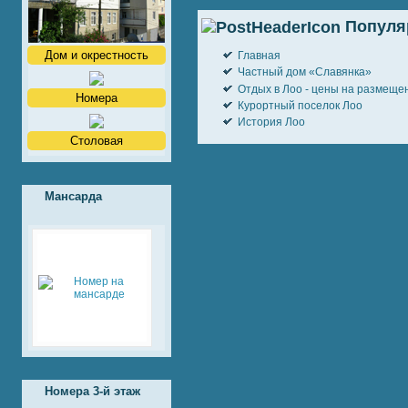
Популя
Дом и окрестность
Главная
Частный дом «Славянка»
Отдых в Лоо - цены на размещени
Номера
Курортный поселок Лоо
История Лоо
Столовая
Мансарда
Номера 3-й этаж